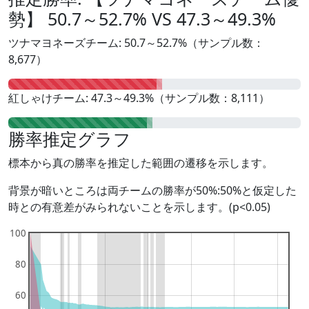
勢】
50.7～52.7%
VS
47.3～49.3%
ツナマヨネーズチーム:
50.7～52.7%
（サンプル数：
8,677
）
紅しゃけチーム:
47.3～49.3%
（サンプル数：
8,111
）
勝率推定グラフ
標本から真の勝率を推定した範囲の遷移を示します。
背景が暗いところは両チームの勝率が50%:50%と仮定した
時との有意差がみられないことを示します。(p<0.05)
100
80
60