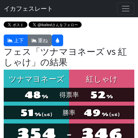
イカフェスレート
上下
重ね
フェス「ツナマヨネーズ vs 紅
しゃけ」の結果
ツナマヨネーズ
紅しゃけ
48
52
得票率
%
%
51
49
勝率
%
%
(x6)
(x6)
-
354
346