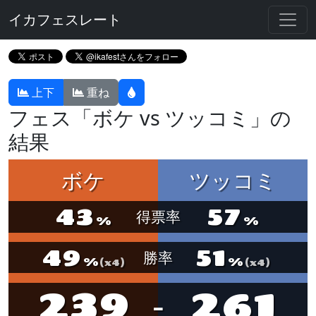
イカフェスレート
上下
重ね
フェス「ボケ vs ツッコミ」の
結果
ボケ
ツッコミ
43
57
得票率
%
%
49
51
勝率
%
%
(x4)
(x4)
-
239
261