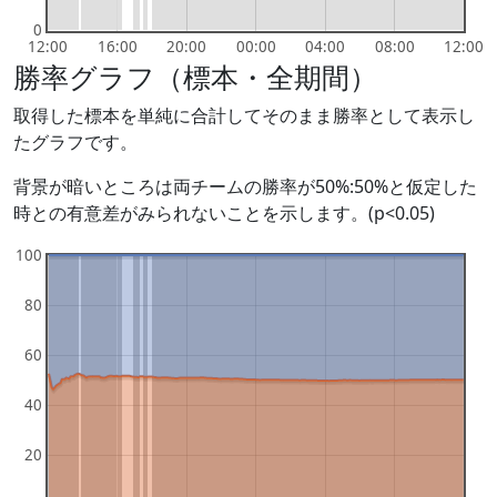
0
12:00
16:00
20:00
00:00
04:00
08:00
12:00
勝率グラフ（標本・全期間）
取得した標本を単純に合計してそのまま勝率として表示し
たグラフです。
背景が暗いところは両チームの勝率が50%:50%と仮定した
時との有意差がみられないことを示します。(p<0.05)
100
80
60
40
20