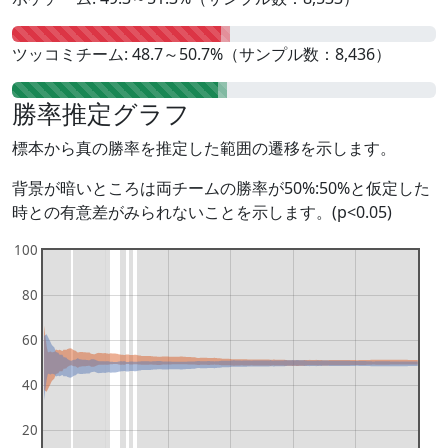
ツッコミチーム:
48.7～50.7%
（サンプル数：
8,436
）
勝率推定グラフ
標本から真の勝率を推定した範囲の遷移を示します。
背景が暗いところは両チームの勝率が50%:50%と仮定した
時との有意差がみられないことを示します。(p<0.05)
100
80
60
40
20