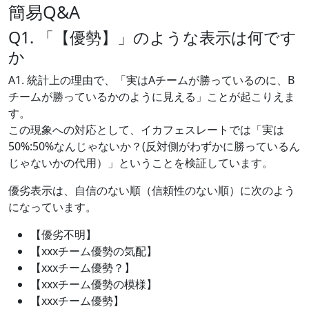
簡易Q&A
Q1. 「【優勢】」のような表示は何です
か
A1. 統計上の理由で、「実はAチームが勝っているのに、B
チームが勝っているかのように見える」ことが起こりえま
す。
この現象への対応として、イカフェスレートでは「実は
50%:50%なんじゃないか？(反対側がわずかに勝っているん
じゃないかの代用）」ということを検証しています。
優劣表示は、自信のない順（信頼性のない順）に次のよう
になっています。
【優劣不明】
【xxxチーム優勢の気配】
【xxxチーム優勢？】
【xxxチーム優勢の模様】
【xxxチーム優勢】